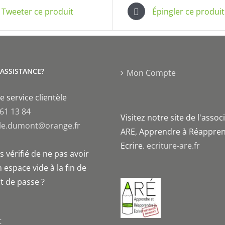
Tweeter ce produit
Épingler ce produit
'ASSISTANCE?
Mon Compte
e service clientèle
 61 13 84
Visitez notre site de l'assoc
le.dumont@orange.fr
ARE, Apprendre à Réappren
Ecrire.
ecriture-are.fr
 vérifié de ne pas avoir
 espace vide à la fin de
t de passe ?
t