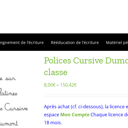
eignement de l’écriture
Rééducation de l’écriture
Matériel p
Polices Cursive Dumon
classe
8,00
€
–
150,42
€
Après achat (cf. ci-dessous), la licenc
espace
Mon Compte
Chaque licence do
18 mois.