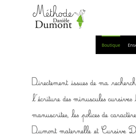
Passer
au
contenu
Boutique
Ens