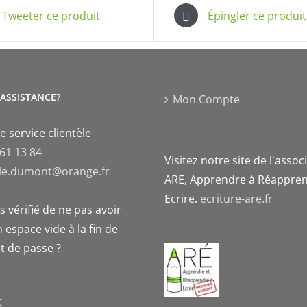
Tweeter ce produit
Épingler ce produit
'ASSISTANCE?
Mon Compte
e service clientèle
 61 13 84
Visitez notre site de l'assoc
le.dumont@orange.fr
ARE, Apprendre à Réappren
Ecrire.
ecriture-are.fr
 vérifié de ne pas avoir
 espace vide à la fin de
t de passe ?
t