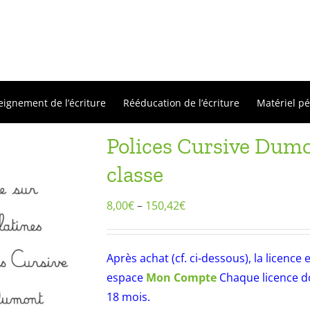
eignement de l’écriture
Rééducation de l’écriture
Matériel p
Polices Cursive Dumon
classe
8,00
€
–
150,42
€
Après achat (cf. ci-dessous), la licenc
espace
Mon Compte
Chaque licence do
18 mois.