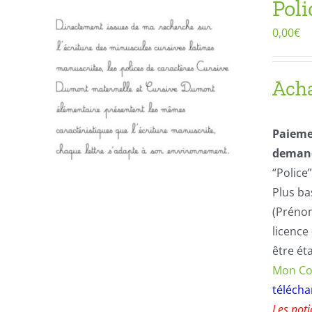
Pol
0,00
€
Acha
Paieme
demand
“Police
Plus ba
(Prénom
licence
être ét
Mon C
téléch
Les noti