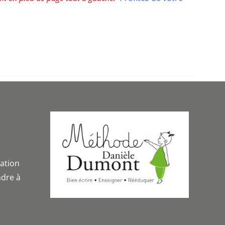
iation
dre à