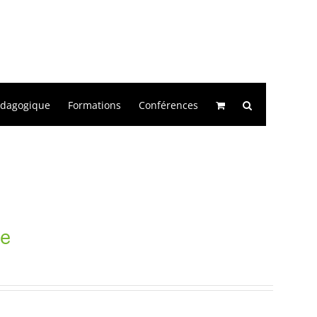
édagogique
Formations
Conférences
le