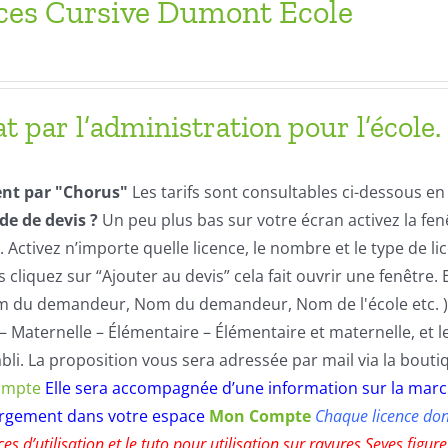
ices Cursive Dumont Ecole
t par l’administration pour l’école.
nt par "Chorus"
Les tarifs sont consultables ci-dessous en
e de devis ?
Un peu plus bas sur votre écran activez la fen
”. Activez n’importe quelle licence, le nombre et le type de
s cliquez sur “Ajouter au devis” cela fait ouvrir une fenêt
 du demandeur, Nom du demandeur, Nom de l'école etc. ).
 – Maternelle – Élémentaire – Élémentaire et maternelle, et
abli. La proposition vous sera adressée par mail via la bouti
ompte
Elle sera accompagnée d’une information sur la marc
argement dans votre espace
Mon Compte
Chaque licence don
ces d’utilisation et le tuto pour utilisation sur rayures Seyes f
igur