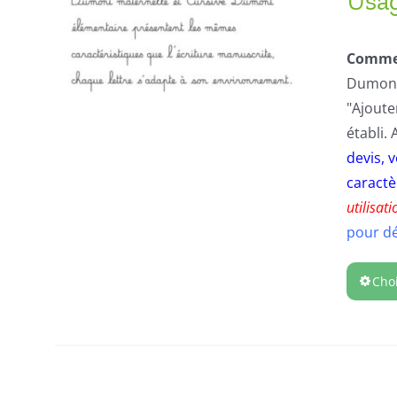
Usag
Commen
Dumont 
"Ajoute
établi.
devis, 
caractè
utilisat
pour d
Cho