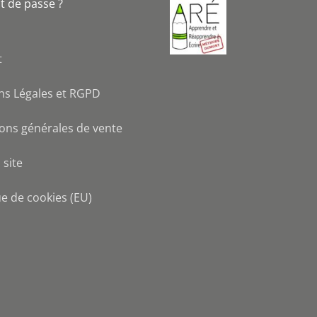
t de passe ?
t
ns Légales et RGPD
ons générales de vente
 site
ue de cookies (EU)