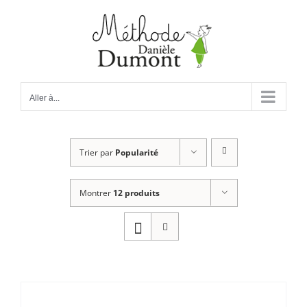
Passer
au
contenu
Aller à...
Trier par
Popularité
Montrer
12 produits