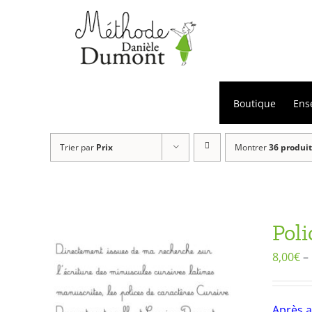
Passer
au
contenu
Boutique
Ens
Trier par
Prix
Montrer
36 produit
Poli
8,00
€
–
Après a