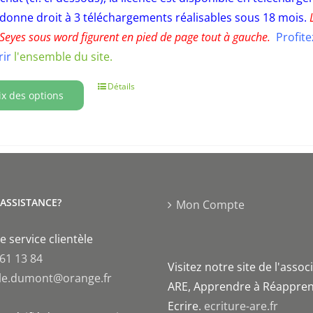
 donne droit à 3 téléchargements réalisables sous 18 mois.
 Seyes sous word figurent en pied de page tout à gauche.
Profit
rir
l'ensemble du site.
Détails
ix des options
'ASSISTANCE?
Mon Compte
e service clientèle
 61 13 84
Visitez notre site de l'assoc
le.dumont@orange.fr
ARE, Apprendre à Réappren
Ecrire.
ecriture-are.fr