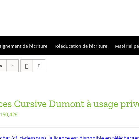
eignement de l’écriture
Rééducation de l’écriture
Matériel p
s
ces Cursive Dumont à usage privé
150,42
€
chat (cf. ci-dessous), la licence est disponible en téléchar