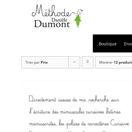
Passer
au
contenu
Boutique
Ens
Trier par
Prix
Montrer
12 produit