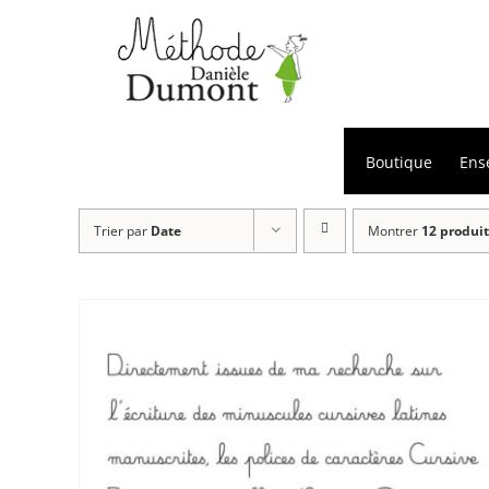
Passer
au
contenu
Boutique
Ens
Trier par
Date
Montrer
12 produit