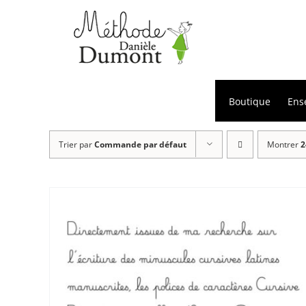
Passer
au
contenu
Boutique
Ens
Trier par
Commande par défaut
Montrer
2