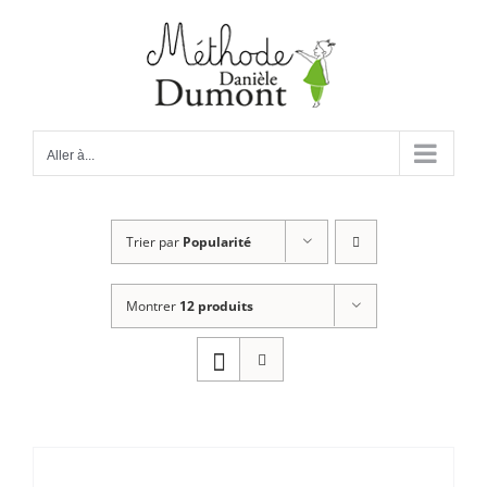
Passer
au
contenu
Aller à...
Trier par
Popularité
Montrer
12 produits