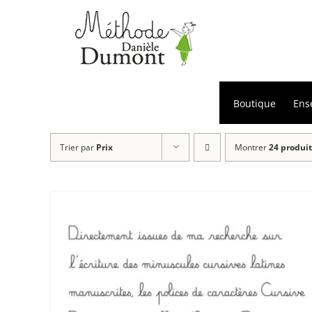
Passer
au
contenu
Boutique
Ens
Trier par
Prix
Montrer
24 produit