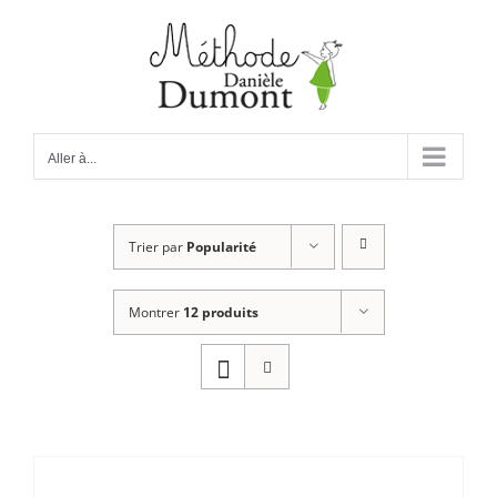
Passer
au
contenu
Aller à...
Trier par
Popularité
Montrer
12 produits