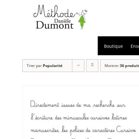
Passer
au
contenu
Boutique
Ens
Trier par
Popularité
Montrer
36 produit