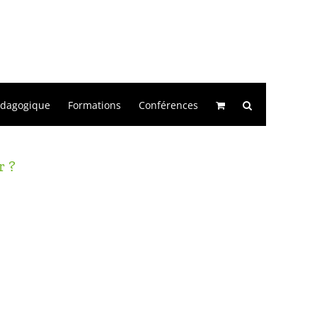
édagogique
Formations
Conférences
r ?