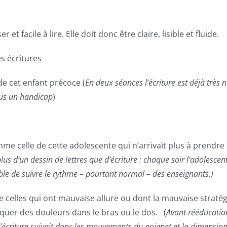
r et facile à lire. Elle doit donc être claire, lisible et fluide.
s écritures
e cet enfant précoce (
En deux séances l’écriture est déjà très n
plus un handicap
)
omme celle de cette adolescente
qui n’arrivait plus à prendre
plus d’un dessin de lettres que d’écriture : chaque soir l’adolescen
able de suivre le rythme – pourtant normal – des enseignants.)
 celles qui ont mauvaise allure ou dont la mauvaise straté
quer des douleurs dans le bras ou le dos. (
Avant rééducation
d’écriture suivait donc les mouvements du poignet et la dimension 