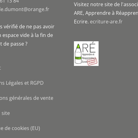
 61 13 84
Visitez notre site de l'assoc
le.dumont@orange.fr
ARE, Apprendre à Réappren
Ecrire.
ecriture-are.fr
 vérifié de ne pas avoir
 espace vide à la fin de
t de passe ?
t
ns Légales et RGPD
ons générales de vente
 site
ue de cookies (EU)