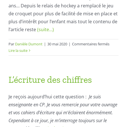
ans… Depuis le relais de hockey a remplacé le jeu
de croquet pour plus de facilité de mise en place et
plus d’intérêt pour l’enfant mais tout le contenu de
l’article reste
(suite…)
sur
Par
Danièle Dumont
|
30 mai 2020
|
Commentaires fermés
Lieu
Lire la suite
d’attaque
et
sens
de
L’écriture des chiffres
rotation
des
boucles
Je reçois aujourd’hui cette question :
Je suis
et
enseignante en CP. Je vous remercie pour votre ouvrage
des
et vos cahiers d’écriture qui m’éclairent énormément.
ronds
Cependant à ce jour, je m’interroge toujours sur le