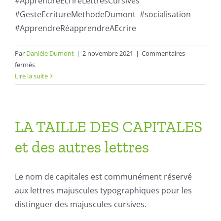
#ApprendreEcrireLettresCursives
#GesteEcritureMethodeDumont #socialisation
#ApprendreRéapprendreAEcrire
Par
Danièle Dumont
|
2 novembre 2021
|
Commentaires
sur
fermés
Un
Lire la suite
coffret
de
jeux
pour
LA TAILLE DES CAPITALES
accompagner
et des autres lettres
le
geste
d’écriture
Le nom de capitales est communément réservé
aux lettres majuscules typographiques pour les
distinguer des majuscules cursives.