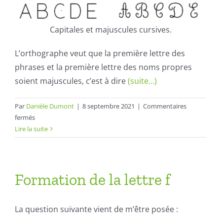
Capitales et majuscules cursives.
L’orthographe veut que la première lettre des
phrases et la première lettre des noms propres
soient majuscules, c’est à dire
(suite…)
Par
Danièle Dumont
|
8 septembre 2021
|
Commentaires
sur
fermés
LA
Lire la suite
TAILLE
DES
CAPITALES
et
Formation de la lettre f
des
autres
lettres
La question suivante vient de m’être posée :