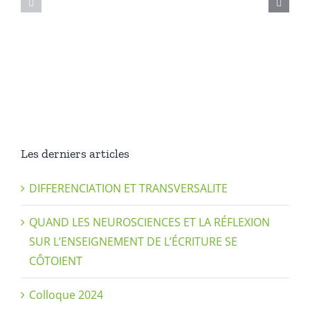
POUR
1
COMPRENDRE
bis)
LA
ÉCRITURE
FORMATION
ET
DES
SENS
LETTRES
–
LEÇON
Les derniers articles
1
DIFFERENCIATION ET TRANSVERSALITE
QUAND LES NEUROSCIENCES ET LA RÉFLEXION
SUR L’ENSEIGNEMENT DE L’ÉCRITURE SE
CÔTOIENT
Colloque 2024