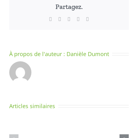
Partagez.
graphiq
Facebook
X
LinkedIn
WhatsApp
Email
À propos de l'auteur :
Danièle Dumont
LE
SYSTÈME
–
DIX
Articles similaires
MINUTES
ENSEIGNE
PAR
L’ÉCRITUR
JOUR
–