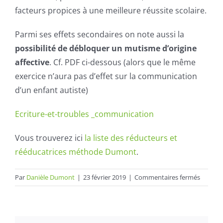
facteurs propices à une meilleure réussite scolaire.
Parmi ses effets secondaires on note aussi la
possibilité de débloquer un mutisme d’origine
affective
. Cf. PDF ci-dessous (alors que le même
exercice n’aura pas d’effet sur la communication
d’un enfant autiste)
Ecriture-et-troubles _communication
Vous trouverez ici
la liste des réducteurs et
rééducatrices méthode Dumont
.
sur
Par
Danièle Dumont
|
23 février 2019
|
Commentaires fermés
Effets
bénéfiq
des
rééduca