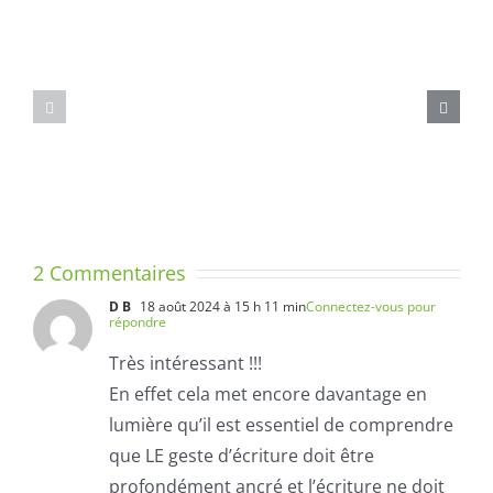
aux
questions
–
DIFFERENCIATION
DIX
ET
MINUTES
TRANSVERSALITE
PAR
JOUR
POUR
COMPREN
2 Commentaires
LA
D B
18 août 2024 à 15 h 11 min
Connectez-vous pour
FORMATIO
répondre
DES
Très intéressant !!!
LETTRES
En effet cela met encore davantage en
lumière qu’il est essentiel de comprendre
que LE geste d’écriture doit être
profondément ancré et l’écriture ne doit