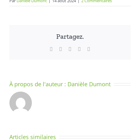
Par
Danièle Dumont
|
14 août 2024
|
2 Commentaires
Partagez.
Facebook
X
LinkedIn
WhatsApp
Email
À propos de l'auteur :
Danièle Dumont
LE
ROULEAU
–
Réponse
Articles similaires