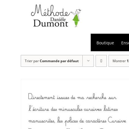
Passer
au
contenu
Boutique
Ens
Trier par
Commande par défaut
Montrer
1