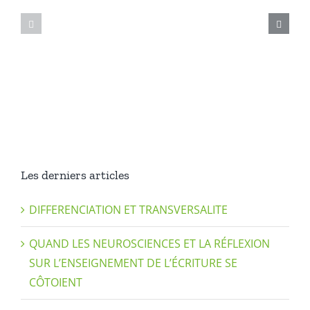
bruits
t-
:
elle
les
bien
consonnes
?
dans
L’allègemen
les
de
nouveaux
la
programmes
charge
cognitive
Les derniers articles
DIFFERENCIATION ET TRANSVERSALITE
QUAND LES NEUROSCIENCES ET LA RÉFLEXION
SUR L’ENSEIGNEMENT DE L’ÉCRITURE SE
CÔTOIENT