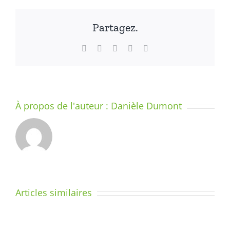
passag
anticipé
Partagez.
au
CP
Facebook
X
LinkedIn
WhatsApp
Email
À propos de l'auteur :
Danièle Dumont
Pourquoi
Les
la
sons
méthode
Articles similaires
et
Dumont
les
fonctionne-