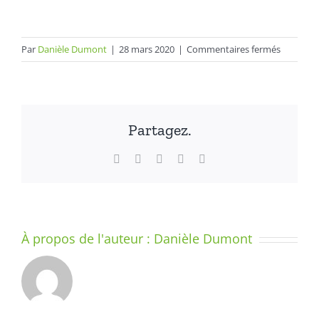
sur
Par
Danièle Dumont
|
28 mars 2020
|
Commentaires fermés
LE
BILLET
DU
28
Partagez.
MARS
2020
Facebook
X
LinkedIn
WhatsApp
Email
–
FIN
DE
JOURNÉE
–
À propos de l'auteur :
Danièle Dumont
Être
confiné
et
apprend
à