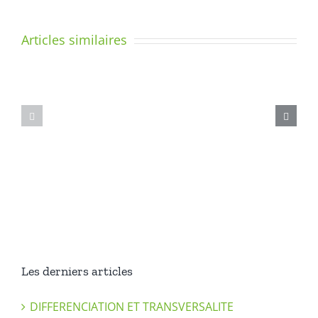
tenir
et
Articles similaires
manier
le
crayon.
Les
Colloque
tremblemen
2024
essentiels
Les derniers articles
DIFFERENCIATION ET TRANSVERSALITE