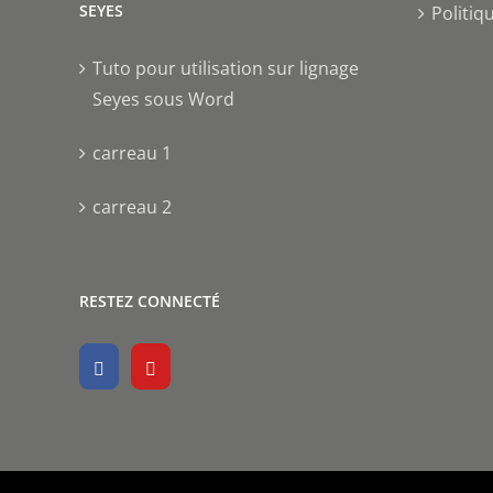
SEYES
Politiq
Tuto pour utilisation sur lignage
Seyes sous Word
carreau 1
carreau 2
RESTEZ CONNECTÉ