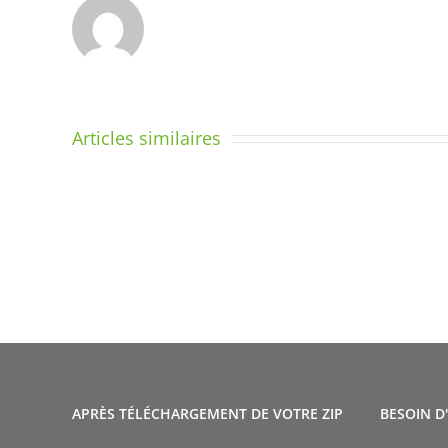
Articles similaires
Poignet
en
Quelqu
crosse
questi
et
couran
douleurs
sur
dans
la
le
latéral
dos.
APRÈS TÉLÉCHARGEMENT DE VOTRE ZIP
BESOIN D