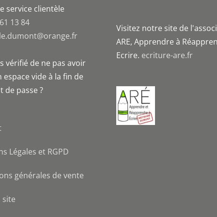
e service clientèle
?
 61 13 84
Visitez notre site de l'assoc
le.dumont@orange.fr
ARE, Apprendre à Réappren
Ecrire.
ecriture-are.fr
 vérifié de ne pas avoir
 espace vide à la fin de
t de passe ?
t
ns Légales et RGPD
ons générales de vente
 site