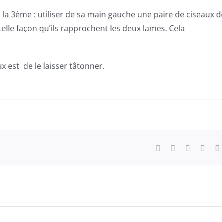
ra la 3ème : utiliser de sa main gauche une paire de ciseaux d
e telle façon qu’ils rapprochent les deux lames. Cela
x est de le laisser tâtonner.
ilisation
eaux
Facebook
X
LinkedIn
What
cher