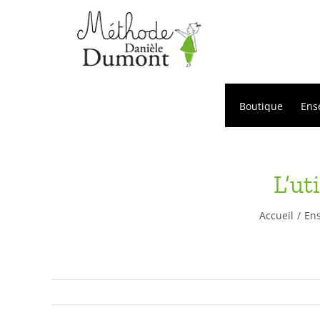
Passer
au
contenu
Boutique
Ens
L’ut
Accueil
Ens