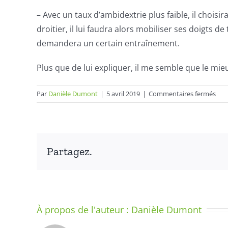
– Avec un taux d’ambidextrie plus faible, il choisi
droitier, il lui faudra alors mobiliser ses doigts d
demandera un certain entraînement.
Plus que de lui expliquer, il me semble que le mieu
sur
Par
Danièle Dumont
|
5 avril 2019
|
Commentaires fermés
L’ut
des
cis
par
Partagez.
un
gau
À propos de l'auteur :
Danièle Dumont