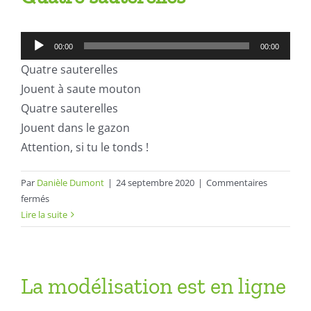
Lecteur
00:00
00:00
audio
Quatre sauterelles
Jouent à saute mouton
Quatre sauterelles
Jouent dans le gazon
Attention, si tu le tonds !
Par
Danièle Dumont
|
24 septembre 2020
|
Commentaires
sur
fermés
Comptines
Lire la suite
pour
apprendre
à
écrire
La modélisation est en ligne