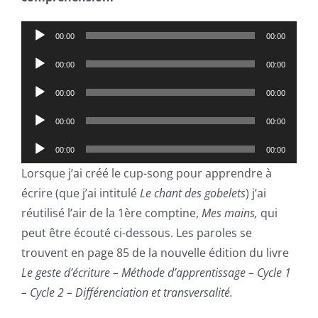
Lecteur
00:00
00:00
audio
Lecteur
00:00
00:00
audio
Lecteur
00:00
00:00
audio
Lecteur
00:00
00:00
audio
Lecteur
00:00
00:00
audio
Lorsque j’ai créé le cup-song pour apprendre à
écrire (que j’ai intitulé
Le chant des gobelets
) j’ai
réutilisé l’air de la 1ère comptine,
Mes mains,
qui
peut être écouté ci-dessous. Les paroles se
trouvent en page 85 de la nouvelle édition du livre
Le geste d’écriture
– Méthode d’apprentissage – Cycle 1
– Cycle 2 – Différenciation et transversalité.