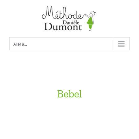
Passer
au
contenu
Aller à...
Bebel