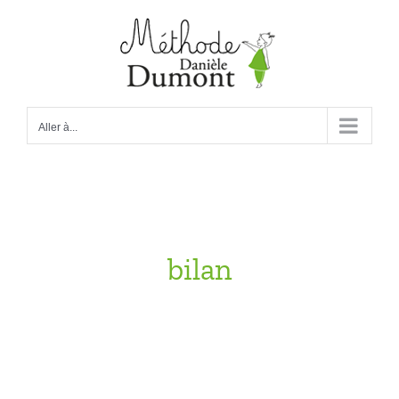
Passer
au
contenu
Aller à...
bilan