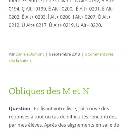
mettre selon le code suivant : À Alt+ 0192, Â Alt+
0194, Ç Alt+ 0199, È Alt+ 0200, É Alt+ 0201, Ê Alt+
0202, Ë Alt+ 0203, Î Alt+ 0206, Ï Alt+ 0207, Ô Alt+
0212, Ù Alt+ 0217. Û Alt+ 0219, Ü Alt+ 0220.
Par
Danièle Dumont
|
6 septembre 2013
|
6 Commentaires
Lire la suite
Obliques des M et N
Question
: En lisant votre livre, j’ai trouvé des
réponses à tout un tas de difficultés rencontrées
par mes élèves. Après des alignements en salle de