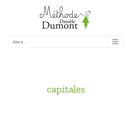
Passer
au
contenu
Aller à...
capitales