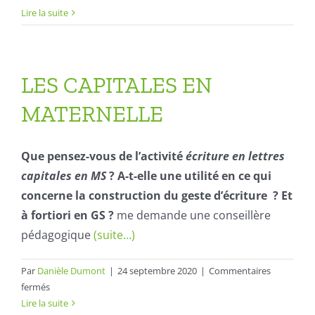
LA
Lire la suite
TAILLE
DES
CAPITALES
et
LES CAPITALES EN
des
MATERNELLE
autres
lettres
Que pensez-vous de l’activité
écriture en lettres
capitales en MS
? A-t-elle une utilité en ce qui
concerne la construction du geste d’écriture ? Et
à fortiori en GS ?
me demande une conseillère
pédagogique
(suite…)
Par
Danièle Dumont
|
24 septembre 2020
|
Commentaires
sur
fermés
LES
Lire la suite