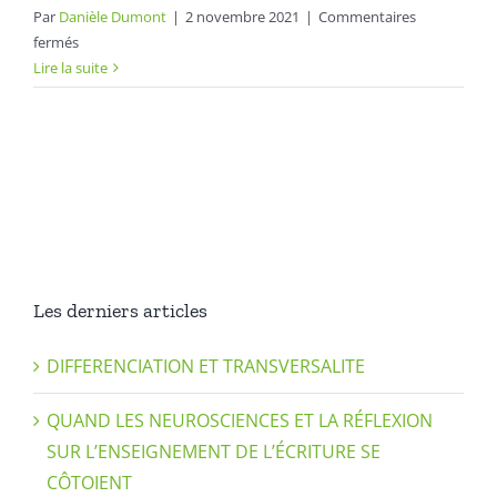
Par
Danièle Dumont
|
2 novembre 2021
|
Commentaires
sur
fermés
Un
Lire la suite
coffret
de
jeux
pour
accompagner
le
geste
d’écriture
Les derniers articles
DIFFERENCIATION ET TRANSVERSALITE
QUAND LES NEUROSCIENCES ET LA RÉFLEXION
SUR L’ENSEIGNEMENT DE L’ÉCRITURE SE
CÔTOIENT