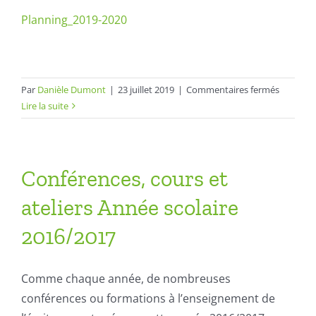
Planning_2019-2020
sur
Par
Danièle Dumont
|
23 juillet 2019
|
Commentaires fermés
Planning
Lire la suite
des
formatio
et
conféren
Conférences, cours et
–
ateliers Année scolaire
Année
scolaire
2016/2017
2019
/
2020
Comme chaque année, de nombreuses
conférences ou formations à l’enseignement de