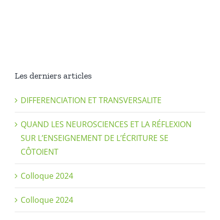
9
mai
–
Quelques
considérati
sur
la
Les derniers articles
reprise
des
DIFFERENCIATION ET TRANSVERSALITE
séances
de
QUAND LES NEUROSCIENCES ET LA RÉFLEXION
rééducatio
SUR L’ENSEIGNEMENT DE L’ÉCRITURE SE
graphique
CÔTOIENT
Colloque 2024
Colloque 2024