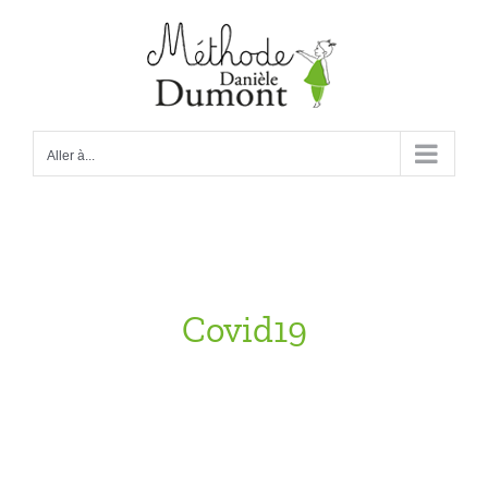
Passer
au
contenu
Aller à...
Covid19