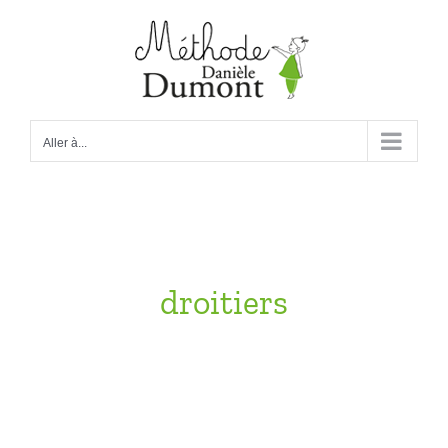
Passer
au
contenu
Aller à...
droitiers