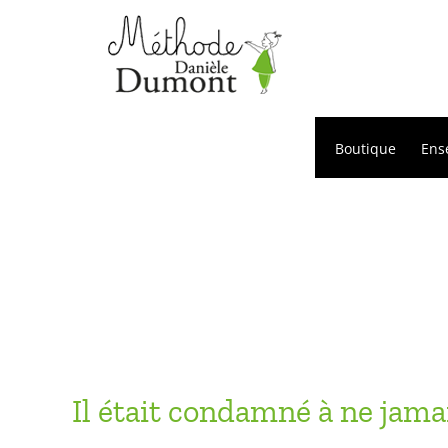
Passer
au
contenu
Boutique
Ens
Il était condamné à ne jama