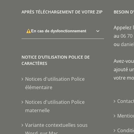
APRÈS TÉLÉCHARGEMENT DE VOTRE ZIP
BESOIN D
Appelez l
En cas de dysfonctionnement
au
06 70
ou
danie
NOTICE D'UTILISATION POLICE DE
Avez-vous
CARACTÈRES
ajouté un
votre mo
Notices d'utilisation Police
élémentaire
Contac
Notices d'utilisation Police
maternelle
Mentio
Variante contextuelles sous
Conditi
Word, sur Mac