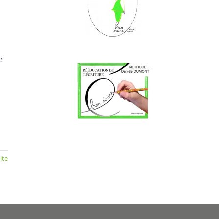
e
uite