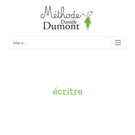
Passer
au
contenu
Aller à...
écritre