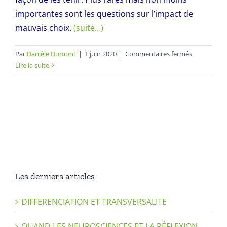
importantes sont les questions sur l’impact de
mauvais choix.
(suite…)
sur
Par
Danièle Dumont
|
1 juin 2020
|
Commentaires fermés
Les
Lire la suite
problèmes
soulevés
par
la
famille
ou
l’enseignan
Les derniers articles
DIFFERENCIATION ET TRANSVERSALITE
QUAND LES NEUROSCIENCES ET LA RÉFLEXION