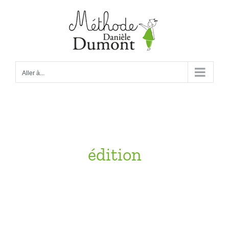
Passer
au
contenu
Aller à...
édition