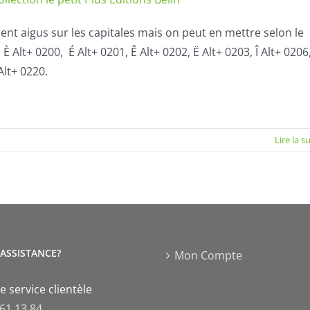
ent aigus sur les capitales mais on peut en mettre selon le
È Alt+ 0200, É Alt+ 0201, Ê Alt+ 0202, Ë Alt+ 0203, Î Alt+ 0206,
Alt+ 0220.
Lire la s
'ASSISTANCE?
Mon Compte
e service clientèle
 61 13 84