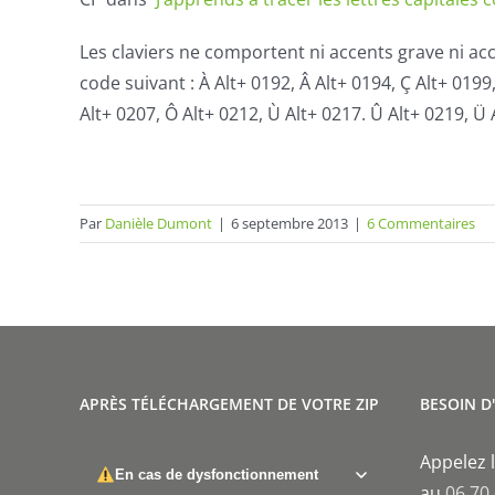
Les claviers ne comportent ni accents grave ni acc
code suivant : À Alt+ 0192, Â Alt+ 0194, Ç Alt+ 0199, 
Alt+ 0207, Ô Alt+ 0212, Ù Alt+ 0217. Û Alt+ 0219, Ü 
Par
Danièle Dumont
|
6 septembre 2013
|
6 Commentaires
APRÈS TÉLÉCHARGEMENT DE VOTRE ZIP
BESOIN D
Appelez l
En cas de dysfonctionnement
au
06 70