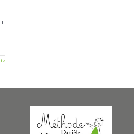
 Ï
uite