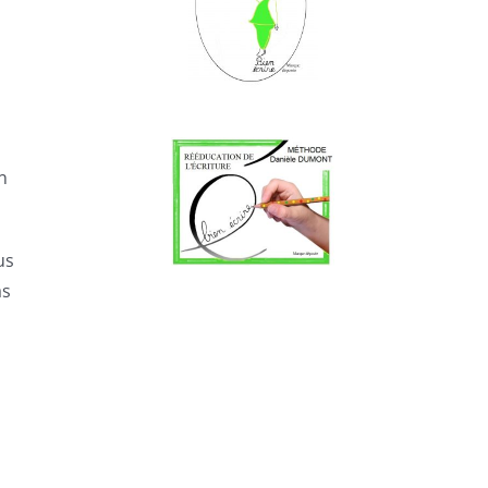
n
us
as
u