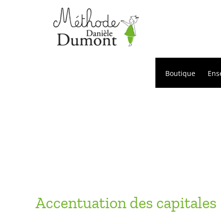
Passer
au
contenu
Boutique
Ens
Accentuation des capitales