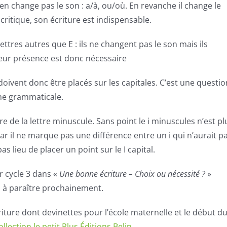
n’en change pas le son : a/à, ou/où. En revanche il change le
acritique, son écriture est indispensable.
ettres autres que E : ils ne changent pas le son mais ils
ur présence est donc nécessaire
 doivent donc être placés sur les capitales. C’est une questio
he grammaticale.
ture de la lettre minuscule. Sans point le i minuscules n’est pl
car il ne marque pas une différence entre un i qui n’aurait p
as lieu de placer un point sur le I capital.
r cycle 3 dans «
Une bonne écriture – Choix ou nécessité ?
»
, à paraître prochainement.
riture dont devinettes pour l’école maternelle et le début d
ollection le petit Plus Éditions Belin