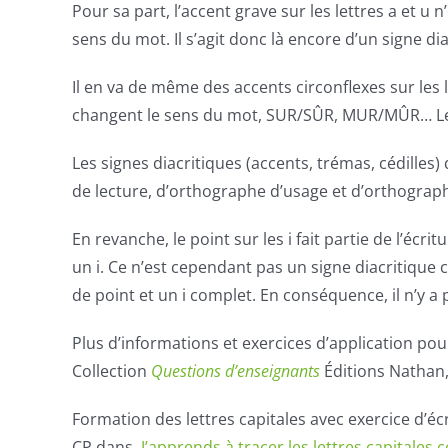
Pour sa part, l’accent grave sur les lettres a et u 
sens du mot. Il s’agit donc là encore d’un signe di
Il en va de même des accents circonflexes sur les l
changent le sens du mot, SUR/SÛR, MUR/MÛR… Le
Les signes diacritiques (accents, trémas, cédilles)
de lecture, d’orthographe d’usage et d’orthograp
En revanche, le point sur les i fait partie de l’écri
un i. Ce n’est cependant pas un signe diacritique 
de point et un i complet. En conséquence, il n’y a p
Plus d’informations et exercices d’application pou
Collection
Questions d’enseignants
Éditions Nathan
Formation des lettres capitales avec exercice d’éc
CP dans
J’apprends à tracer les lettres capitales
c