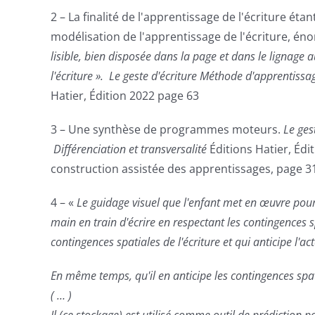
2 – La finalité de l'apprentissage de l'écriture ét
modélisation
de l'apprentissage de l'écriture, énon
lisible, bien disposée dans la page et dans le lignage 
l'écriture ». Le
geste d'écriture
Méthode d'apprentissage 
Hatier, Édition 2022 page 63
3 – Une synthèse de programmes moteurs.
Le
ges
Différenciation et transversalité
Éditions Hatier, Édi
construction assistée des apprentissages, page 31
4 – «
Le guidage visuel que l'enfant met en œuvre pour 
main en train d'écrire en respectant les contingences s
contingences spatiales de l'écriture
et qui anticipe l'ac
En même temps, qu'il en anticipe les contingences spati
( … )
Il (ce stockage) est utilisé comme outil de prédiction po