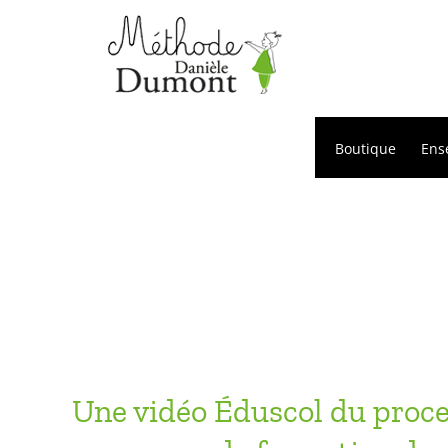
Passer
au
contenu
Boutique
Ens
Une vidéo Éduscol du proce