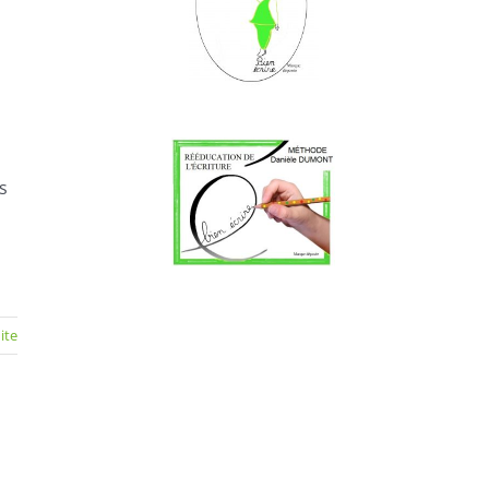
s
uite