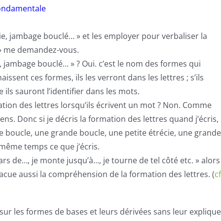
fondamentale
ie,
jambage
bouclé… » et les employer pour
verbaliser
la
? » me demandez-vous.
,
jambage
bouclé… » ? Oui. c’est le nom des formes qui
aissent ces formes, ils les verront dans les lettres ; s’ils
ls sauront l’identifier dans les mots.
tion des lettres lorsqu’ils écrivent un mot ? Non. Comme
sens. Donc si je décris la formation des lettres quand j’écris,
ite boucle, une grande boucle, une petite étrécie, une grande
n même temps ce que j’écris.
 pars de…, je monte jusqu’à…, je tourne de tel côté etc. » alors
évacue aussi la compréhension de la formation des lettres. (
cf
sur les formes de bases et leurs
dérivée
s sans leur explique