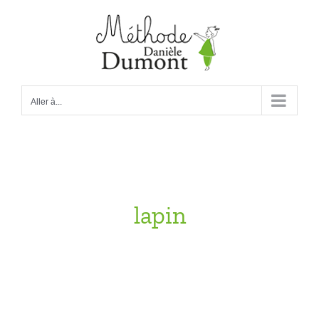
Passer
au
contenu
Aller à...
lapin