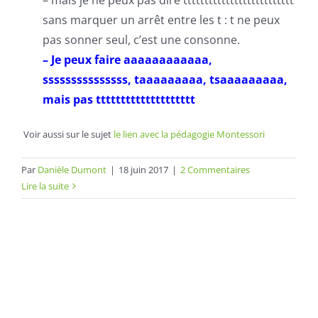
– mais je ne peux pas dire tttttttttttttttttttttttttt
sans marquer un arrêt entre les t : t ne peux
pas sonner seul, c’est une consonne.
– Je peux faire aaaaaaaaaaaa,
sssssssssssssss, taaaaaaaaa, tsaaaaaaaaa,
mais pas tttttttttttttttttttt
Voir aussi sur le sujet
le lien avec la pédagogie Montessori
Par
Danièle Dumont
|
18 juin 2017
|
2 Commentaires
Lire la suite