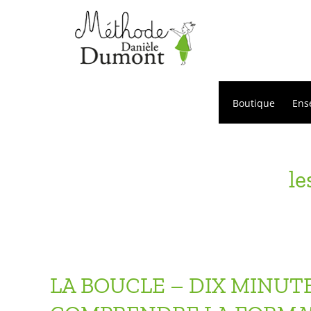
Passer
au
contenu
Boutique
Ens
le
LA BOUCLE – DIX MINUT