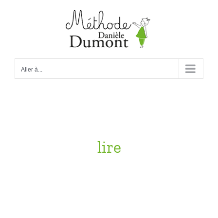
Passer
au
contenu
Aller à...
lire