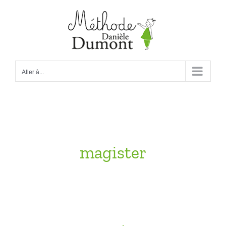
Passer
au
contenu
Aller à...
magister