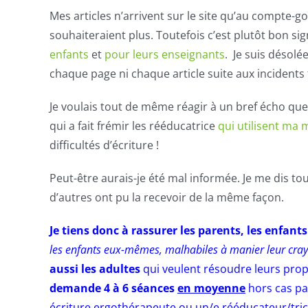
Mes articles n’arrivent sur le site qu’au compte-go
souhaiteraient plus. Toutefois c’est plutôt bon sig
enfants
et
pour leurs enseignants
. Je suis désolé
chaque page ni chaque article suite aux incidents
Je voulais tout de même réagir à un bref écho que j
qui a fait frémir les rééducatrice
qui utilisent ma
difficultés d’écriture !
Peut-être aurais-je été mal informée. Je me dis tou
d’autres ont pu la recevoir de la même façon.
Je tiens donc à rassurer les parents, les enfants
les enfants eux-mêmes, malhabiles à manier leur crayon,
aussi les adultes
qui veulent résoudre leurs prop
demande 4 à 6 séances
en moyenne
hors cas pa
écriture ergothérapeute ou un/e rééducateur/tric