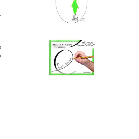
s
e
a