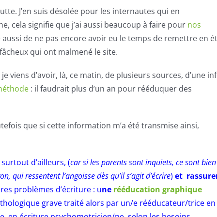
utte. J’en suis désolée pour les internautes qui en
ne, cela signifie que j’ai aussi beaucoup à faire pour
nos
e aussi de ne pas encore avoir eu le temps de remettre en é
 fâcheux qui ont malmené le site.
e viens d’avoir, là, ce matin, de plusieurs sources, d’une in
 méthode
: il faudrait plus d’un an pour rééduquer des
tefois que si cette information m’a été transmise ainsi,
surtout d’ailleurs, (
car si les parents sont inquiets, ce sont bien
 qui ressentent l’angoisse dès qu’il s’agit d’écrire
)
et rassure
res problèmes d’écriture : u
ne
rééducation graphique
thologique grave traité alors par un/e rééducateur/trice en
e en écriture psychomotricien/ne selon les besoins.