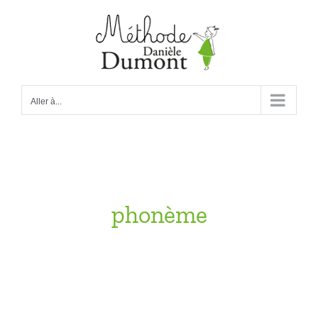
Passer
au
contenu
Aller à...
phonème