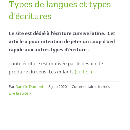
Types de langues et types
d’écritures
Ce site est dédié à l’écriture cursive latine. Cet
article a pour intention de jeter un coup d’oeil
rapide aux autres types d’écriture .
Toute écriture est motivée par le besoin de
produire du sens. Les enfants
(suite…)
sur
Par
Danièle Dumont
|
3 juin 2020
|
Commentaires fermés
Types
Lire la suite
de
langues
et
types
d’écritures