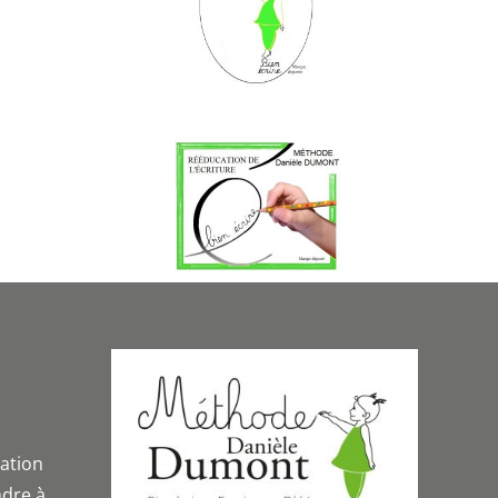
iation
dre à