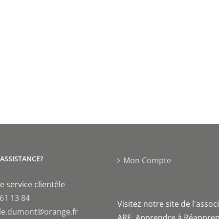
'ASSISTANCE?
Mon Compte
e service clientèle
 61 13 84
Visitez notre site de l'assoc
le.dumont@orange.fr
ARE, Apprendre à Réappren