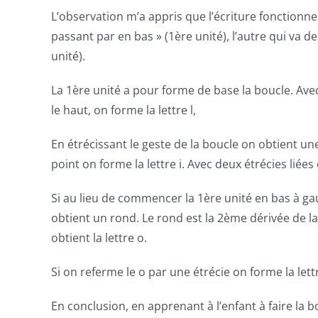
L’observation m’a appris que l’écriture fonctionn
passant par en bas » (1ère
unité
), l’autre qui va 
unité
).
La 1ère
unité
a pour forme de base la boucle. Avec 
le haut, on forme la lettre l,
En étrécissant le geste de la boucle on obtient u
point on forme la lettre i. Avec deux étrécies liées 
Si au lieu de commencer la 1ère
unité
en bas à ga
obtient un rond. Le rond est la 2ème
dérivée
de la
obtient la lettre o.
Si on referme le o par une étrécie on forme la lett
En conclusion, en apprenant à l’enfant à faire la b