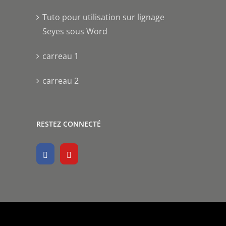
Tuto pour utilisation sur lignage
Seyes sous Word
carreau 1
carreau 2
RESTEZ CONNECTÉ