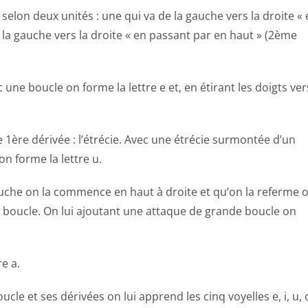
e selon deux
unités
: une qui va de la gauche vers la droite «
de la gauche vers la droite « en passant par en haut » (2ème
une boucle on forme la lettre e et, en étirant les doigts ver
ne 1ère
dérivée
: l’étrécie. Avec une étrécie surmontée d’un
on forme la lettre u.
uche on la commence en haut à droite et qu’on la referme 
 boucle. On lui ajoutant une attaque de grande boucle on
re a.
oucle et ses
dérivées
on lui apprend les cinq voyelles e, i, u, 