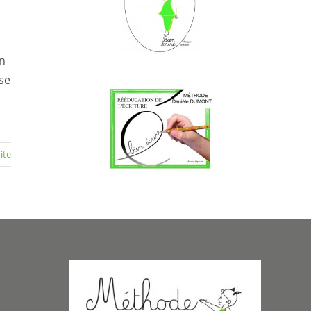
on
sse
uite