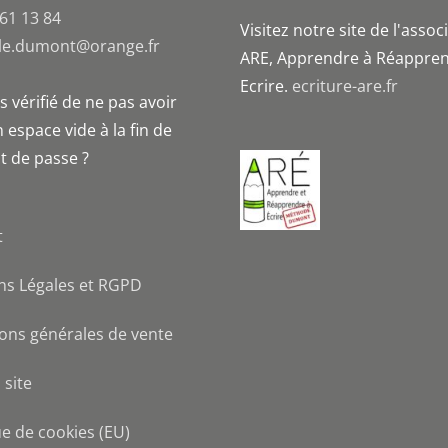
 61 13 84
Visitez notre site de l'assoc
le.dumont@orange.fr
ARE, Apprendre à Réappren
Ecrire.
ecriture-are.fr
 vérifié de ne pas avoir
 espace vide à la fin de
t de passe ?
t
ns Légales et RGPD
ons générales de vente
 site
ue de cookies (EU)