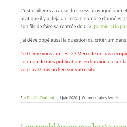
C’est d’ailleurs à cause du stress provoqué par cet
pratique il y a déjà un certain nombre d’années. J
son fils de faire sa rentrée de CE2.
J’ai mis ici la 
J’ai développé aussi la question du critérium dan
Ce thème vous intéresse ? Merci de ne pas recopier 
contenu de mes publications en librairie ou sur la
vous avez mis un lien sur votre site.
sur
Par
Danièle Dumont
|
1 juin 2020
|
Commentaires fermés
Un
deu
BILL
DU
Les problèmes soulevés par 