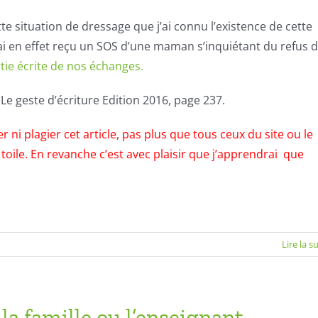
te situation de dressage que j’ai connu l’existence de cette
’ai en effet reçu un SOS d’une maman s’inquiétant du refus 
partie écrite de nos échanges.
s
Le geste d’écriture
Edition 2016, page 237.
ni plagier cet article, pas plus que tous ceux du site ou le
 toile. En revanche c’est avec plaisir que j’apprendrai que
Lire la s
xième
ET
la famille ou l’enseignant