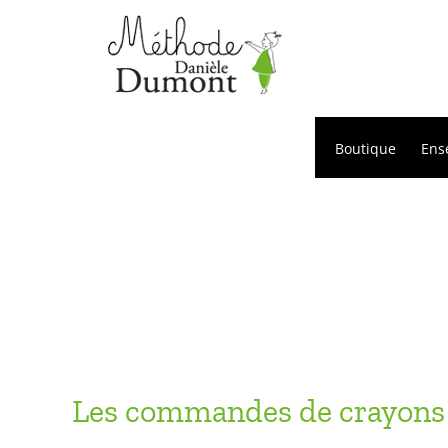
Passer
au
contenu
Boutique
Ens
Les commandes de crayons 