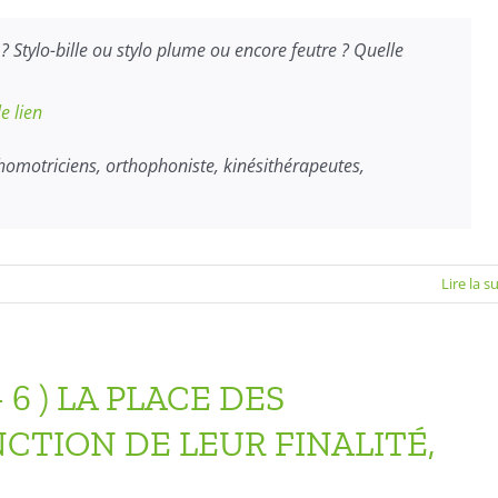
? Stylo-bille ou stylo plume ou encore feutre ? Quelle
le lien
homotriciens, orthophoniste, kinésithérapeutes,
Lire la s
mmandes
yons
6 ) LA PLACE DES
CTION DE LEUR FINALITÉ,
lo