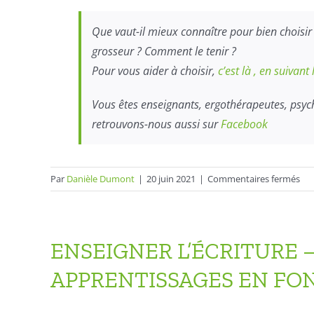
Que vaut-il mieux connaître pour bien choisir 
grosseur ? Comment le tenir ?
Pour vous aider à choisir,
c’est là , en suivant 
Vous êtes enseignants, ergothérapeutes, psyc
retrouvons-nous aussi sur
Facebook
sur
Par
Danièle Dumont
|
20 juin 2021
|
Commentaires fermés
Les
co
de
cra
ENSEIGNER L’ÉCRITURE – 
et
APPRENTISSAGES EN FON
de
sty