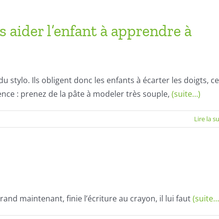
un
stylo-
plume
s aider l’enfant à apprendre à
u stylo. Ils obligent donc les enfants à écarter les doigts, ce
ence : prenez de la pâte à modeler très souple,
(suite…)
Lire la s
rand maintenant, finie l’écriture au crayon, il lui faut
(suite…