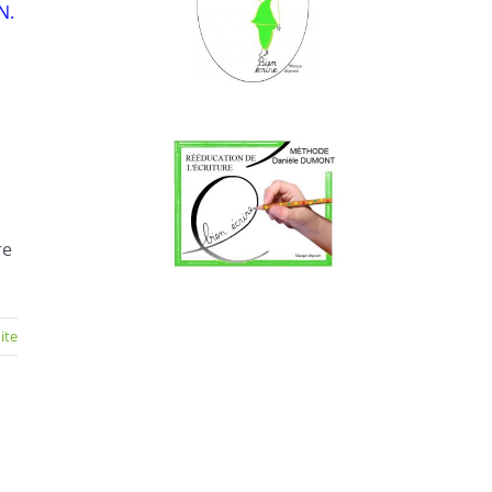
N.
re
uite