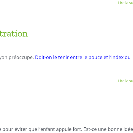
sur
Lire la s
Choisir
un
stylo-
ille
tration
rayon préoccupe.
Doit-on le tenir entre le pouce et l’index ou
Lire la s
ne pour éviter que l’enfant appuie fort. Est-ce une bonne idée