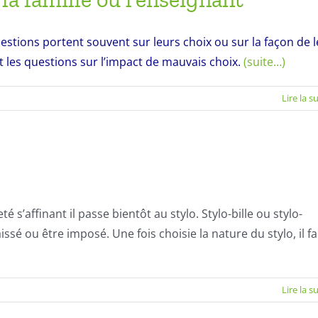
uestions portent souvent sur leurs choix ou sur la façon de l
ons
 les questions sur l’impact de mauvais choix.
(suite…)
os
Lire la s
blèmes
evés
le
é s’affinant il passe bientôt au stylo. Stylo-bille ou stylo-
seignant
issé ou être imposé. Une fois choisie la nature du stylo, il f
sur
Lire la s
Choisir