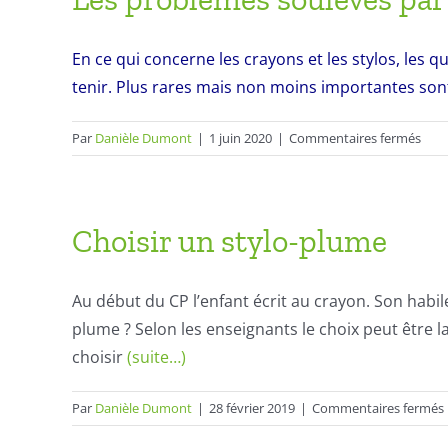
1er
JUIN
–
En ce qui concerne les crayons et les stylos, les q
Cray
tenir. Plus rares mais non moins importantes sont
et
styl
sur
Par
Danièle Dumont
|
1 juin 2020
|
Commentaires fermés
Les
pro
soul
par
Choisir un stylo-plume
la
famil
ou
Au début du CP l’enfant écrit au crayon. Son habilet
l’en
plume ? Selon les enseignants le choix peut être la
choisir
(suite…)
Par
Danièle Dumont
|
28 février 2019
|
Commentaires fermés