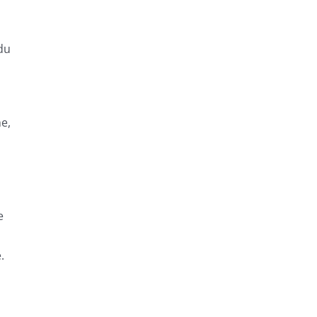
du
he,
e
.