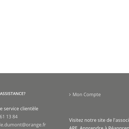
'ASSISTANCE?
Mon Compte
e service clientèle
 61 13 84
Visitez notre site de l'assoc
le.dumont@orange.fr
ARE, Apprendre à Réappren