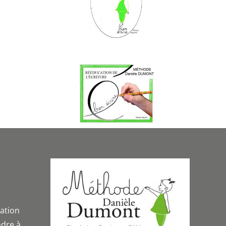
iation
dre à