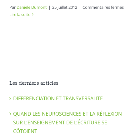
sur
Par
Danièle Dumont
|
25 juillet 2012
|
Commentaires fermés
Commen
Lire la suite
se
déroule
une
séance
de
rééducat
en
écriture
?
Les derniers articles
DIFFERENCIATION ET TRANSVERSALITE
QUAND LES NEUROSCIENCES ET LA RÉFLEXION
SUR L’ENSEIGNEMENT DE L’ÉCRITURE SE
CÔTOIENT