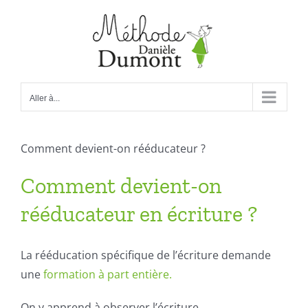
Passer
au
contenu
Aller à...
Comment devient-on rééducateur ?
Comment devient-on
rééducateur en écriture ?
La rééducation spécifique de l’écriture demande
une
formation à part entière.
On y apprend à observer l’écriture,