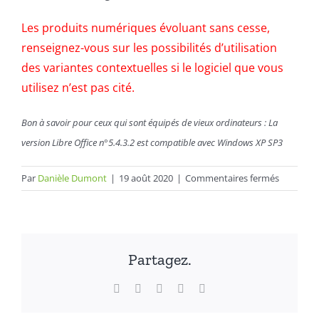
Les produits numériques évoluant sans cesse,
renseignez-vous sur les possibilités d’utilisation
des variantes contextuelles si le logiciel que vous
utilisez n’est pas cité.
Bon à savoir pour ceux qui sont équipés de vieux ordinateurs : La
version Libre Office n°5.4.3.2 est compatible avec Windows XP SP3
sur
Par
Danièle Dumont
|
19 août 2020
|
Commentaires fermés
Mon
logiciel
est-
il
Partagez.
compatib
?
Facebook
X
LinkedIn
WhatsApp
Email