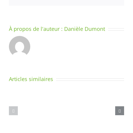
À propos de l'auteur :
Danièle Dumont
Planning
Calendrier
Articles similaires
des
prévisionnel
formations
des
et
conférences
conférences
–
–
Année
Année
scolaire