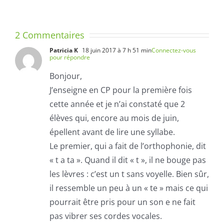
FORMATION
PRELIMINA
DES
LETTRES
2 Commentaires
–
Patricia K
18 juin 2017 à 7 h 51 min
Connectez-vous
pour répondre
LEÇON
Bonjour,
1
J’enseigne en CP pour la première fois
cette année et je n’ai constaté que 2
élèves qui, encore au mois de juin,
épellent avant de lire une syllabe.
Le premier, qui a fait de l’orthophonie, dit
« t a ta ». Quand il dit « t », il ne bouge pas
les lèvres : c’est un t sans voyelle. Bien sûr,
il ressemble un peu à un « te » mais ce qui
pourrait être pris pour un son e ne fait
pas vibrer ses cordes vocales.