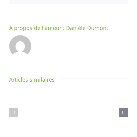
À propos de l'auteur :
Danièle Dumont
LE
SYSTÈME
–
DIX
Articles similaires
MINUTES
PAR
Enseigner
JOUR
l’écriture
POUR
–
COMPRENDRE
10)
LA
LES